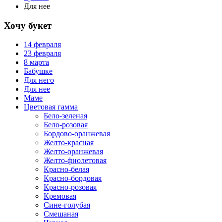
Для нее
Хочу букет
14 февраля
23 февраля
8 марта
Бабушке
Для него
Для нее
Маме
Цветовая гамма
Бело-зеленая
Бело-розовая
Бордово-оранжевая
Желто-красная
Желто-оранжевая
Желто-фиолетовая
Красно-белая
Красно-бордовая
Красно-розовая
Кремовая
Сине-голубая
Смешаная