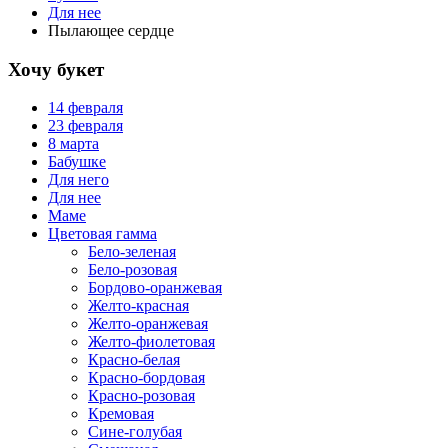
Для нее
Пылающее сердце
Хочу букет
14 февраля
23 февраля
8 марта
Бабушке
Для него
Для нее
Маме
Цветовая гамма
Бело-зеленая
Бело-розовая
Бордово-оранжевая
Желто-красная
Желто-оранжевая
Желто-фиолетовая
Красно-белая
Красно-бордовая
Красно-розовая
Кремовая
Сине-голубая